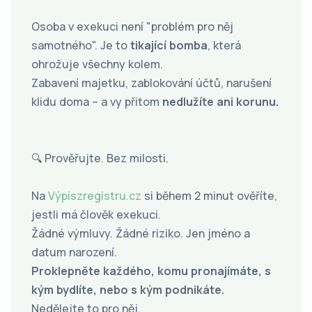
Osoba v exekuci není "problém pro něj
samotného". Je to
tikající bomba
, která
ohrožuje všechny kolem.
Zabavení majetku, zablokování účtů, narušení
klidu doma – a vy přitom
nedlužíte ani korunu.
🔍 Prověřujte. Bez milosti.
Na
Výpiszregistru.cz
si během 2 minut ověříte,
jestli má člověk exekuci.
Žádné výmluvy. Žádné riziko. Jen jméno a
datum narození.
Proklepněte každého, komu pronajímáte, s
kým bydlíte, nebo s kým podnikáte.
Nedělejte to pro něj.