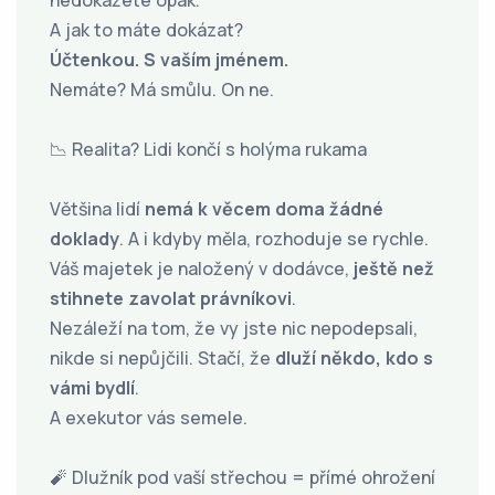
nedokážete opak.
A jak to máte dokázat?
Účtenkou. S vaším jménem.
Nemáte? Má smůlu. On ne.
📉 Realita? Lidi končí s holýma rukama
Většina lidí
nemá k věcem doma žádné
doklady
. A i kdyby měla, rozhoduje se rychle.
Váš majetek je naložený v dodávce,
ještě než
stihnete zavolat právníkovi
.
Nezáleží na tom, že vy jste nic nepodepsali,
nikde si nepůjčili. Stačí, že
dluží někdo, kdo s
vámi bydlí
.
A exekutor vás semele.
🧨 Dlužník pod vaší střechou = přímé ohrožení